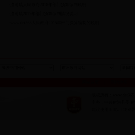
·
潼射镇人民政府2018年部门预算编制说明
·
潼射镇2017年部门预算编制情况说明
潼射镇召开第十届村（居）民委员会换届工作培训会
IMG_3791.JPG
·
www.det365人民政府2015年部门决算编制的说明
网站首页
|
网站地图
版权所有：www.det36
主办：中共射洪县委 射洪
建议使用IE8以上浏览
县委副书记袁渊一行到潼射镇调研脱贫攻坚工作
图片1.png